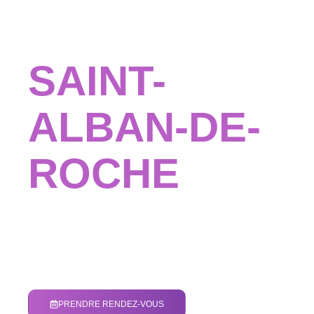
DOS
SAINT-
ALBAN-DE-
ROCHE
Léa Dao vous accueille dans un cadre moderne et
apaisant. Une ostéopathie douce, personnalisée et
centrée sur vos besoins, pour retrouver équilibre,
mobilité et confort au quotidien.
Découvrir
PRENDRE RENDEZ-VOUS