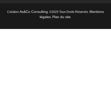
As&Co Consulting
Mentions
Création
. ©2025 Tous Droits Réservés.
légales
Plan du site
.
.